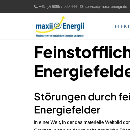
+49 (0) 6085 / 989 444
service@maxii-energii.de
ELEK
Feinstofflic
Energiefeld
Störungen durch fei
Energiefelder
In einer Welt, in der das materielle Weltbild d