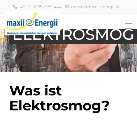
+49 (0) 6085 / 989 444
service@maxii-energii.de
ELEKTROSMOG
Was ist
Elektrosmog?