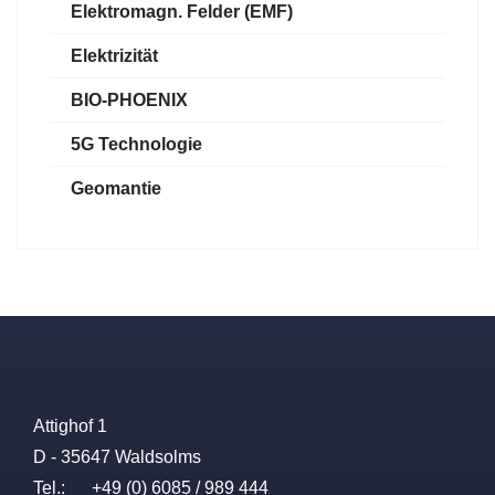
Elektromagn. Felder (EMF)
Elektrizität
BIO-PHOENIX
5G Technologie
Geomantie
Attighof 1
D - 35647 Waldsolms
Tel.: +49 (0) 6085 / 989 444